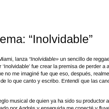
tema: “Inolvidable”
 Miami, lanza
“Inolvidable»
un sencillo de reggae
r ‘Inolvidable’ fue crear la premisa de perder a
e no me imaginé fue que eso, después, realmen
de lo que canto y escribo. Entendí que las can
arreglo musical de quien ya ha sido su productor
eado por Andrés y enseguida me conecté y fluy