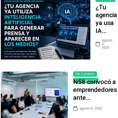
¿Tu
agencia
ya usa
IA…
agosto
6,
2026
Ojo Cotidiano
N58 convocó a
Uncategorized
emprendedores
ante…
agosto 6, 2026