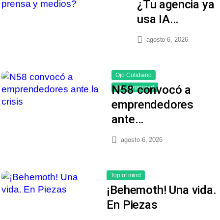
¿Tu agencia ya
usa IA…
agosto 6, 2026
Ojo Cotidiano
N58 convocó a
Uncategorized
emprendedores
ante…
agosto 6, 2026
Top of mind
¡Behemoth! Una vida.
En Piezas