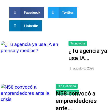
Facebook
Twitter
LinkedIn
Tecnologia
¿Tu agencia ya
usa IA…
agosto 6, 2026
Ojo Cotidiano
N58 convocó a
Uncategorized
emprendedores
ante…