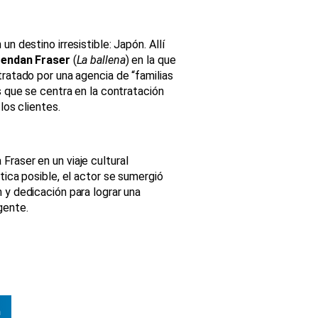
n destino irresistible: Japón. Allí
rendan Fraser
(
La ballena
) en la que
tratado por una agencia de “familias
s que se centra en la contratación
los clientes.
raser en un viaje cultural
tica posible, el actor se sumergió
 y dedicación para lograr una
gente.
n