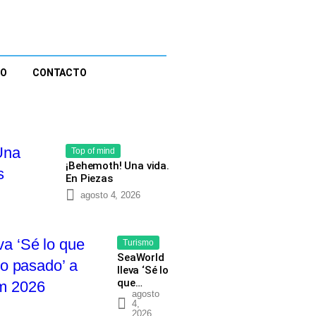
EO
CONTACTO
Top of mind
¡Behemoth! Una vida.
En Piezas
agosto 4, 2026
Turismo
SeaWorld
lleva ‘Sé lo
que…
agosto
4,
2026