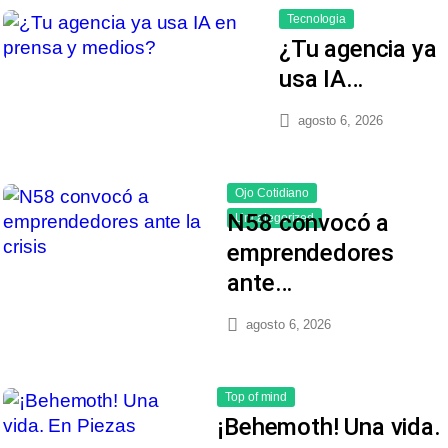
Tecnologia
¿Tu agencia ya
usa IA…
agosto 6, 2026
Ojo Cotidiano
N58 convocó a
Uncategorized
emprendedores
ante…
agosto 6, 2026
Top of mind
¡Behemoth! Una vida.