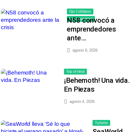
Ojo Cotidiano
N58 convocó a
Uncategorized
emprendedores
ante…
agosto 6, 2026
Top of mind
¡Behemoth! Una vida.
En Piezas
agosto 4, 2026
Turismo
SeaWorld