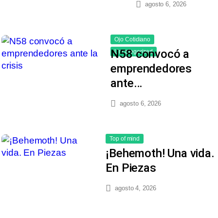
agosto 6, 2026
Ojo Cotidiano
N58 convocó a
Uncategorized
emprendedores
ante…
agosto 6, 2026
Top of mind
¡Behemoth! Una vida.
En Piezas
agosto 4, 2026