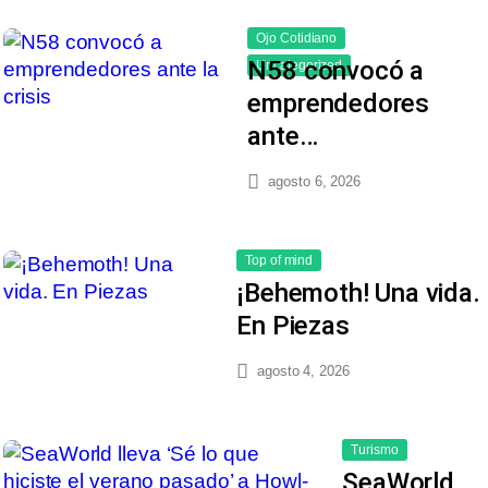
Ojo Cotidiano
N58 convocó a
Uncategorized
emprendedores
ante…
agosto 6, 2026
Top of mind
¡Behemoth! Una vida.
En Piezas
agosto 4, 2026
Turismo
SeaWorld