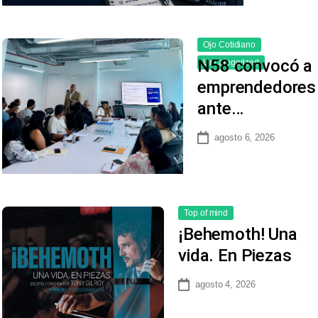
Ojo Cotidiano
N58 convocó a
Uncategorized
emprendedores
ante…
agosto 6, 2026
Top of mind
¡Behemoth! Una
vida. En Piezas
agosto 4, 2026