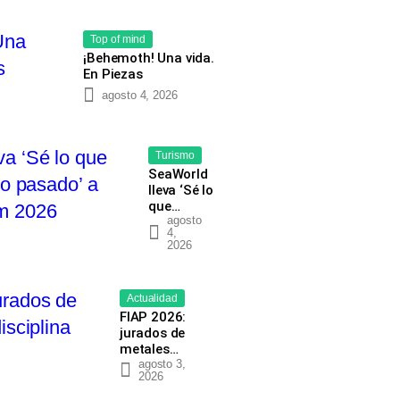
Top of mind
¡Behemoth! Una vida.
En Piezas
agosto 4, 2026
Turismo
SeaWorld
lleva ‘Sé lo
que…
agosto
4,
2026
Actualidad
FIAP 2026:
jurados de
metales…
agosto 3,
2026