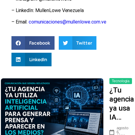
– LinkedIn: MullenLowe Venezuela
– Email:
comunicaciones@mullenlowe.com.ve
Facebook
Twitter
LinkedIn
Tecnologia
¿Tu
agencia
ya usa
IA…
agosto
6,