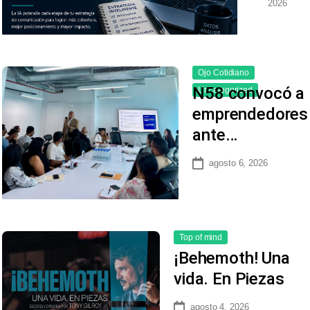
2026
Ojo Cotidiano
N58 convocó a
Uncategorized
emprendedores
ante…
agosto 6, 2026
Top of mind
¡Behemoth! Una
vida. En Piezas
agosto 4, 2026