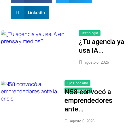
LinkedIn
Tecnologia
¿Tu agencia ya
usa IA…
agosto 6, 2026
Ojo Cotidiano
N58 convocó a
Uncategorized
emprendedores
ante…
agosto 6, 2026