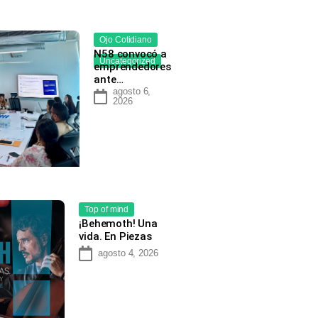
Ojo Cotidiano
N58 convocó a
Uncategorized
emprendedores
ante…
agosto 6,
2026
Top of mind
¡Behemoth! Una
vida. En Piezas
agosto 4, 2026