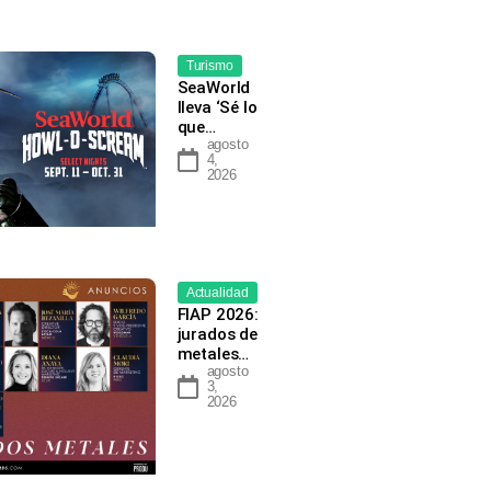
Turismo
SeaWorld
lleva ‘Sé lo
que…
agosto
4,
2026
Actualidad
FIAP 2026:
jurados de
metales…
agosto
3,
2026