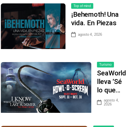
Top of mind
¡Behemoth! Una
vida. En Piezas
agosto 4, 2026
Turismo
SeaWorld
lleva ‘Sé
lo que…
agosto 4,
2026