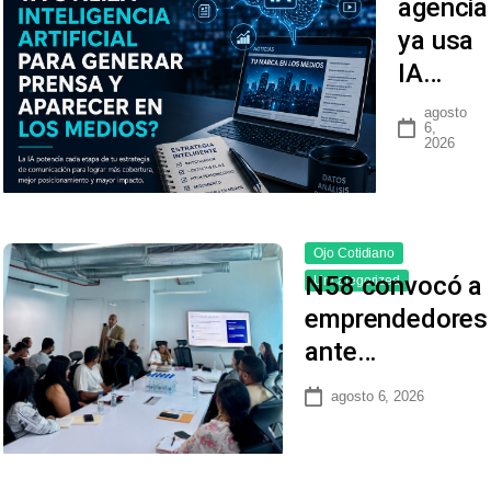
agencia
ya usa
IA…
agosto
6,
2026
Ojo Cotidiano
N58 convocó a
Uncategorized
emprendedores
ante…
agosto 6, 2026