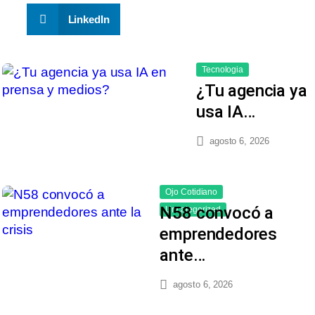
LinkedIn
Tecnologia
¿Tu agencia ya
usa IA…
agosto 6, 2026
Ojo Cotidiano
N58 convocó a
Uncategorized
emprendedores
ante…
agosto 6, 2026