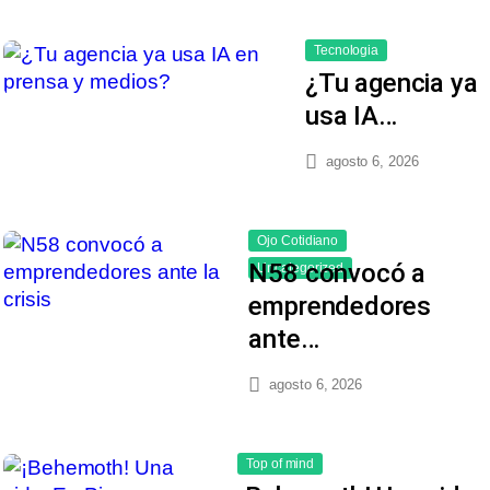
Tecnologia
¿Tu agencia ya
usa IA…
agosto 6, 2026
Ojo Cotidiano
N58 convocó a
Uncategorized
emprendedores
ante…
agosto 6, 2026
Top of mind