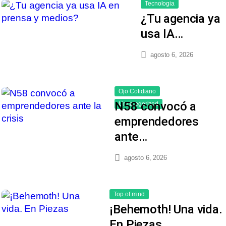
Tecnologia
¿Tu agencia ya
usa IA…
agosto 6, 2026
Ojo Cotidiano
N58 convocó a
Uncategorized
emprendedores
ante…
agosto 6, 2026
Top of mind
¡Behemoth! Una vida.
En Piezas