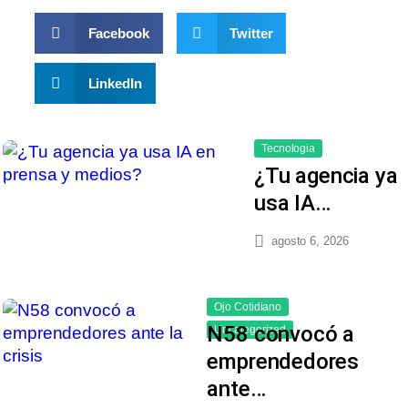
Facebook
Twitter
LinkedIn
Tecnologia
¿Tu agencia ya
usa IA…
agosto 6, 2026
Ojo Cotidiano
N58 convocó a
Uncategorized
emprendedores
ante…