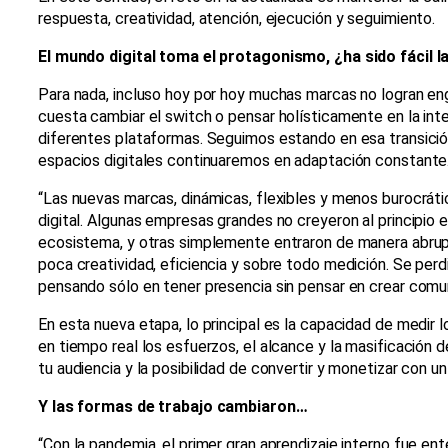
respuesta, creatividad, atención, ejecución y seguimiento.
El mundo digital toma el protagonismo, ¿ha sido fácil l
Para nada, incluso hoy por hoy muchas marcas no logran eng
cuesta cambiar el switch o pensar holísticamente en la inte
diferentes plataformas. Seguimos estando en esa transició
espacios digitales continuaremos en adaptación constante
“Las nuevas marcas, dinámicas, flexibles y menos burocráti
digital. Algunas empresas grandes no creyeron al principio
ecosistema, y otras simplemente entraron de manera abr
poca creatividad, eficiencia y sobre todo medición. Se per
pensando sólo en tener presencia sin pensar en crear comu
En esta nueva etapa, lo principal es la capacidad de medir 
en tiempo real los esfuerzos, el alcance y la masificación d
tu audiencia y la posibilidad de convertir y monetizar con un 
Y las formas de trabajo cambiaron…
“Con la pandemia, el primer gran aprendizaje interno fue en