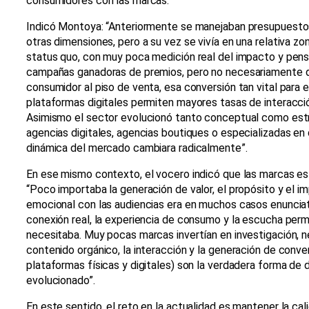
consumidores con las marcas.
Indicó Montoya: “Anteriormente se manejaban presupuesto
otras dimensiones, pero a su vez se vivía en una relativa z
status quo, con muy poca medición real del impacto y pens
campañas ganadoras de premios, pero no necesariamente que
consumidor al piso de venta, esa conversión tan vital para e
plataformas digitales permiten mayores tasas de interacció
Asimismo el sector evolucionó tanto conceptual como estr
agencias digitales, agencias boutiques o especializadas en 
dinámica del mercado cambiara radicalmente”.
En ese mismo contexto, el vocero indicó que las marcas e
“Poco importaba la generación de valor, el propósito y el i
emocional con las audiencias era en muchos casos enunciat
conexión real, la experiencia de consumo y la escucha per
necesitaba. Muy pocas marcas invertían en investigación, n
contenido orgánico, la interacción y la generación de conve
plataformas físicas y digitales) son la verdadera forma de d
evolucionado”.
En este sentido, el reto en la actualidad es mantener la cal