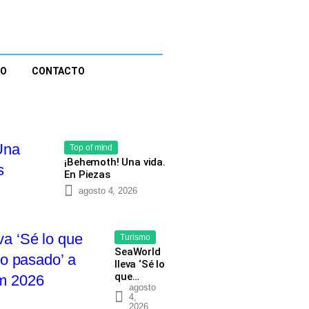
EO
CONTACTO
Top of mind
¡Behemoth! Una vida.
En Piezas
agosto 4, 2026
Turismo
SeaWorld
lleva ‘Sé lo
que…
agosto
4,
2026