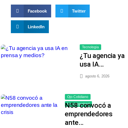
Facebook
Twitter
LinkedIn
Tecnologia
¿Tu agencia ya
usa IA…
agosto 6, 2026
Ojo Cotidiano
N58 convocó a
Uncategorized
emprendedores
ante…