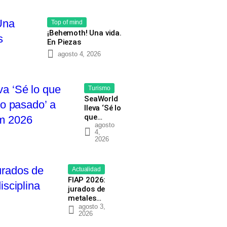
Top of mind
¡Behemoth! Una vida.
En Piezas
agosto 4, 2026
Turismo
SeaWorld
lleva ‘Sé lo
que…
agosto
4,
2026
Actualidad
FIAP 2026:
jurados de
metales…
agosto 3,
2026