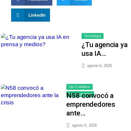
LinkedIn
Tecnologia
¿Tu agencia ya
usa IA…
agosto 6, 2026
Ojo Cotidiano
N58 convocó a
Uncategorized
emprendedores
ante…
agosto 6, 2026