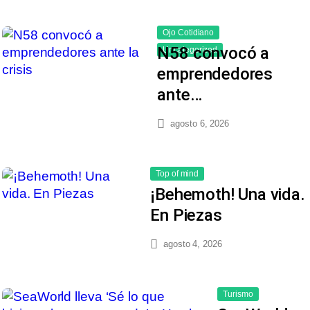
Ojo Cotidiano
N58 convocó a
Uncategorized
emprendedores
ante…
agosto 6, 2026
Top of mind
¡Behemoth! Una vida.
En Piezas
agosto 4, 2026
Turismo