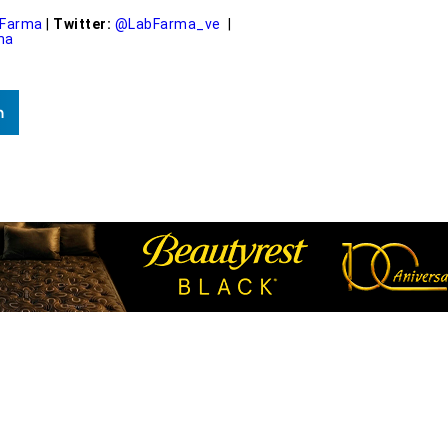
 Farma
|
Twitter:
@LabFarma_ve
|
ma
n