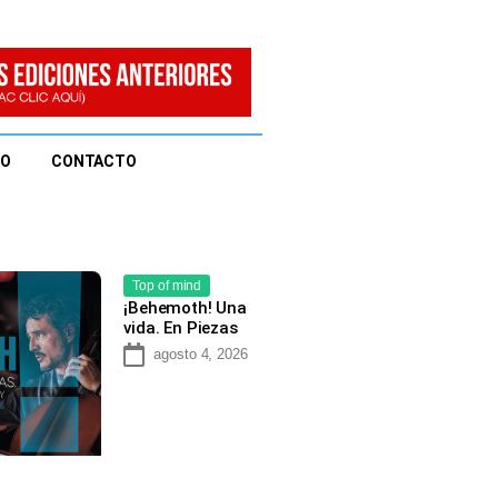
EO
CONTACTO
Top of mind
¡Behemoth! Una
vida. En Piezas
agosto 4, 2026