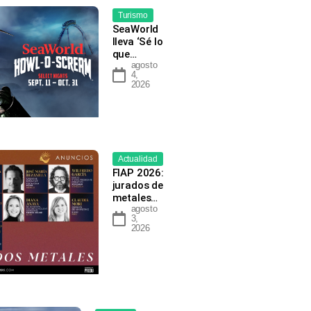
Turismo
SeaWorld
lleva ‘Sé lo
que…
agosto
4,
2026
Actualidad
FIAP 2026:
jurados de
metales…
agosto
3,
2026