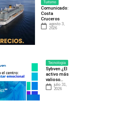
Turismo
Comunicado:
Costa
Cruceros
agosto 3,
2026
Tecnologia
Sybven ¿El
activo más
valioso…
julio 31,
2026