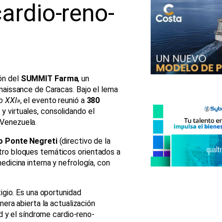
ardio-reno-
ión del
SUMMIT Farma
, un
enaissance de Caracas. Bajo el lema
o XXI»
, el evento reunió a
380
y virtuales, consolidando el
 Venezuela.
io Ponte Negreti
(directivo de la
tro bloques temáticos orientados a
edicina interna y nefrología, con
gio. Es una oportunidad
era abierta la actualización
d y el síndrome cardio-reno-