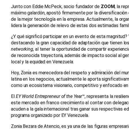
Junto con Eddie McPeck, socio fundador de
ZOOM
, la re
máximo galardón, apostó firmemente por la diversificación 
de la mejor tecnología en la empresa. Actualmente, la orga
lidera la generación de relevo de estas dos estimadas famil
¿Y qué significó participar en un evento de esta magnitud? Vi
destacando la gran capacidad de adaptación que tienen los 
networking,
al tener la oportunidad de compartir experienc
de reconocida trayectoria, además de impacto social al gen
local y la equidad en Venezuela.
Hoy, Zonia es merecedora del respeto y admiración del mun
latina en los negocios, actualmente le aporta significativam
como un ecosistema visionario, competitivo y enfocado en l
El
EY World Entrepreneur of the Year™
, representa la resilie
este mercado en franco crecimiento al contar con delegac
acuden a la gala internacional tras ganar sus respectivas e
programa organizado por EY Venezuela.
Zonia Bezara de Atencio, es ya una de las figuras empresar