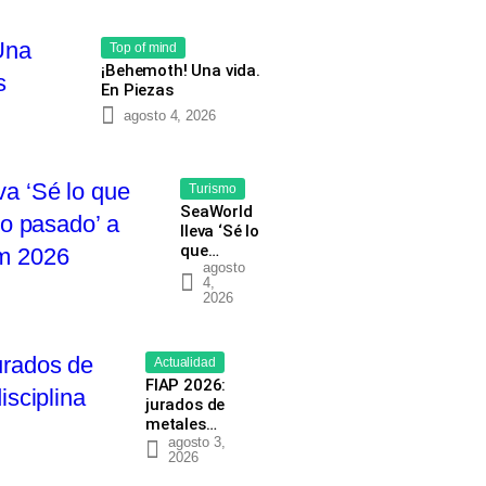
Top of mind
¡Behemoth! Una vida.
En Piezas
agosto 4, 2026
Turismo
SeaWorld
lleva ‘Sé lo
que…
agosto
4,
2026
Actualidad
FIAP 2026:
jurados de
metales…
agosto 3,
2026