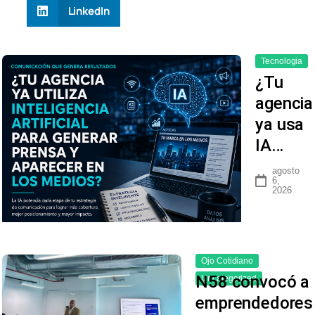
LinkedIn
Tecnologia
¿Tu
agencia
ya usa
IA…
agosto
6,
2026
Ojo Cotidiano
N58 convocó a
Uncategorized
emprendedores